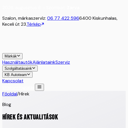
2026. augusztus 8. - Szombat:
Zárva
Szalon, márkaszervíz:
06 77 422 596
6400 Kiskunhalas,
Keceli út 23.
Térkép
Márkák
Használtautók
Ajánlataink
Szerviz
Szolgáltatásaink
KB Autoteam
Kapcsolat
Időpontfoglalás
Főoldal
/
Hírek
Blog
HÍREK ÉS AKTUALITÁSOK