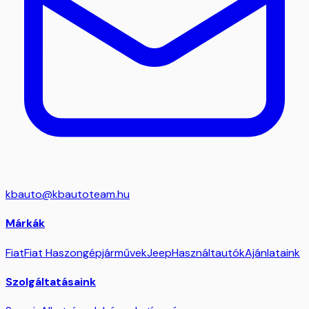
kbauto@kbautoteam.hu
Márkák
Fiat
Fiat Haszongépjárművek
Jeep
Használtautók
Ajánlataink
Szolgáltatásaink