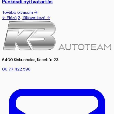
Pünkösdi nyitvatartás
Tovább olvasom →
← Előző
1
2
…
19
Következő →
6400 Kiskunhalas, Keceli út 23.
06 77 422 596