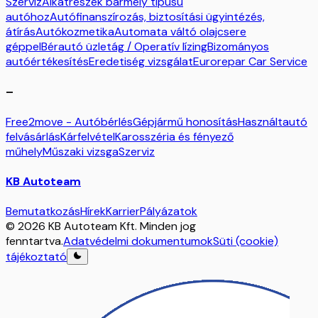
Szerviz
Alkatrészek bármely típusú
autóhoz
Autófinanszírozás, biztosítási ügyintézés,
átírás
Autókozmetika
Automata váltó olajcsere
géppel
Bérautó üzletág / Operatív lízing
Bizományos
autóértékesítés
Eredetiség vizsgálat
Eurorepar Car Service
–
Free2move - Autóbérlés
Gépjármű honosítás
Használtautó
felvásárlás
Kárfelvétel
Karosszéria és fényező
műhely
Műszaki vizsga
Szerviz
KB Autoteam
Bemutatkozás
Hírek
Karrier
Pályázatok
© 2026 KB Autoteam Kft. Minden jog
fenntartva.
Adatvédelmi dokumentumok
Süti (cookie)
tájékoztató