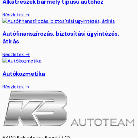
Alkatrészek bármely típusú autóhoz
Részletek →
Autófinanszírozás, biztosítási ügyintézés,
átírás
Részletek →
Autókozmetika
Részletek →
6400 Kiskunhalas, Keceli út 23.