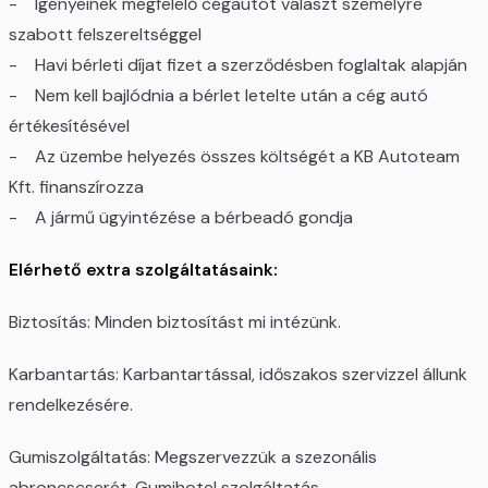
- Igényeinek megfelelő cégautót választ személyre
szabott felszereltséggel
- Havi bérleti díjat fizet a szerződésben foglaltak alapján
- Nem kell bajlódnia a bérlet letelte után a cég autó
értékesítésével
- Az üzembe helyezés összes költségét a KB Autoteam
Kft. finanszírozza
- A jármű ügyintézése a bérbeadó gondja
Elérhető extra szolgáltatásaink:
Biztosítás: Minden biztosítást mi intézünk.
Karbantartás: Karbantartással, időszakos szervizzel állunk
rendelkezésére.
Gumiszolgáltatás: Megszervezzük a szezonális
abroncscserét. Gumihotel szolgáltatás.