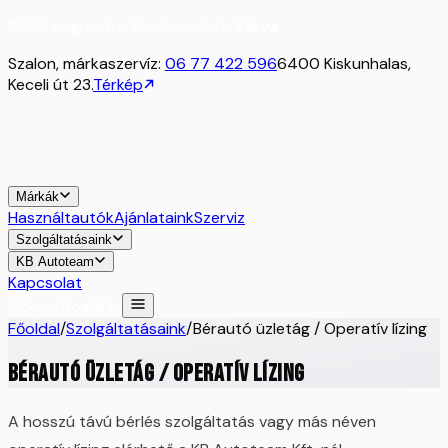
2026. augusztus 8. - Szombat:
Zárva
Szalon, márkaszervíz:
06 77 422 596
6400 Kiskunhalas,
Keceli út 23.
Térkép
Márkák
Használtautók
Ajánlataink
Szerviz
Szolgáltatásaink
KB Autoteam
Kapcsolat
Időpontfoglalás
Főoldal
/
Szolgáltatásaink
/
Bérautó üzletág / Operatív lízing
Bérautó üzletág / Operatív lízing
A hosszú távú bérlés szolgáltatás vagy más néven