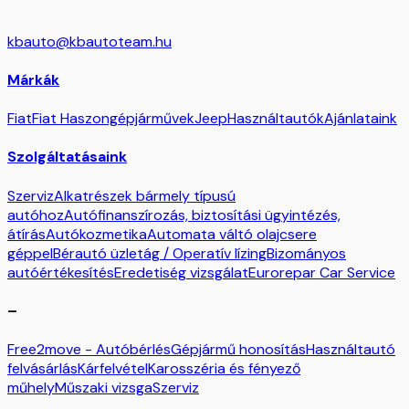
kbauto@kbautoteam.hu
Márkák
Fiat
Fiat Haszongépjárművek
Jeep
Használtautók
Ajánlataink
Szolgáltatásaink
Szerviz
Alkatrészek bármely típusú
autóhoz
Autófinanszírozás, biztosítási ügyintézés,
átírás
Autókozmetika
Automata váltó olajcsere
géppel
Bérautó üzletág / Operatív lízing
Bizományos
autóértékesítés
Eredetiség vizsgálat
Eurorepar Car Service
–
Free2move - Autóbérlés
Gépjármű honosítás
Használtautó
felvásárlás
Kárfelvétel
Karosszéria és fényező
műhely
Műszaki vizsga
Szerviz