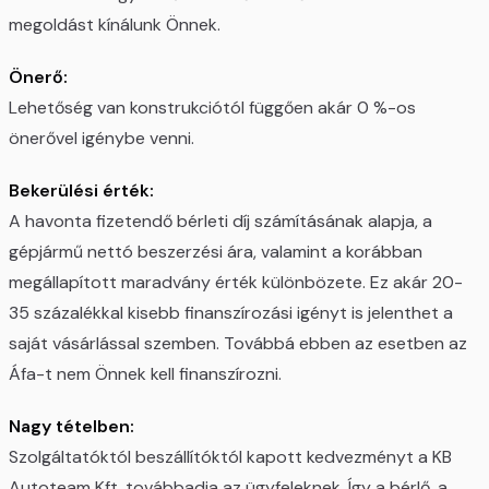
megoldást kínálunk Önnek.
Önerő:
Lehetőség van konstrukciótól függően akár 0 %-os
önerővel igénybe venni.
Bekerülési érték:
A havonta fizetendő bérleti díj számításának alapja, a
gépjármű nettó beszerzési ára, valamint a korábban
megállapított maradvány érték különbözete. Ez akár 20-
35 százalékkal kisebb finanszírozási igényt is jelenthet a
saját vásárlással szemben. Továbbá ebben az esetben az
Áfa-t nem Önnek kell finanszírozni.
Nagy tételben:
Szolgáltatóktól beszállítóktól kapott kedvezményt a KB
Autoteam Kft. továbbadja az ügyfeleknek. Így a bérlő, a