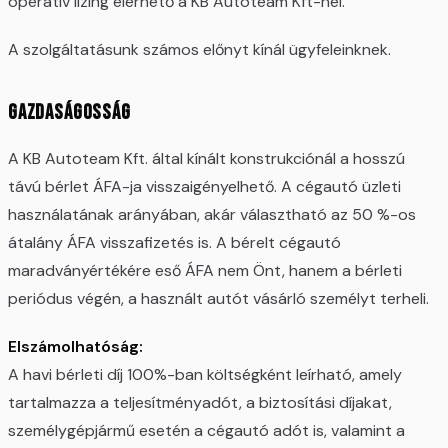
operatív lízing elérhető a KB Autoteam Kft-nél.
A szolgáltatásunk számos előnyt kínál ügyfeleinknek.
Gazdaságosság
A KB Autoteam Kft. által kínált konstrukciónál a hosszú
távú bérlet ÁFA-ja visszaigényelhető. A cégautó üzleti
használatának arányában, akár választható az 50 %-os
átalány ÁFA visszafizetés is. A bérelt cégautó
maradványértékére eső ÁFA nem Önt, hanem a bérleti
periódus végén, a használt autót vásárló személyt terheli.
Elszámolhatóság:
A havi bérleti díj 100%-ban költségként leírható, amely
tartalmazza a teljesítményadót, a biztosítási díjakat,
személygépjármű esetén a cégautó adót is, valamint a