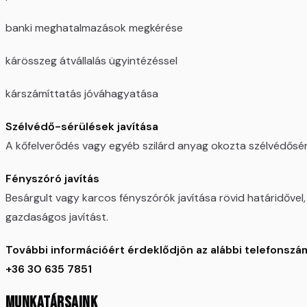
banki meghatalmazások megkérése
kárösszeg átvállalás ügyintézéssel
kárszámíttatás jóváhagyatása
Szélvédő-sérülések javítása
A kőfelverődés vagy egyéb szilárd anyag okozta szélvédősér
Fényszóró javítás
Besárgult vagy karcos fényszórók javítása rövid határidőve
gazdaságos javítást.
További információért érdeklődjön az alábbi telefonszá
+36 30 635 7851
MUNKATÁRSAINK