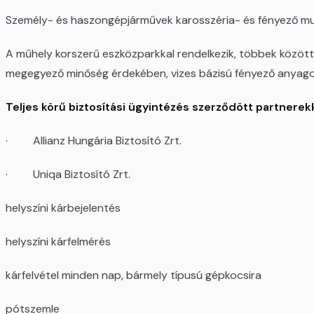
Személy- és haszongépjárművek karosszéria- és fényező mun
A műhely korszerű eszközparkkal rendelkezik, többek között
megegyező minőség érdekében, vizes bázisú fényező anyago
Teljes körű biztosítási ügyintézés szerződött partnerekk
· Allianz Hungária Biztosító Zrt.
· Uniqa Biztosító Zrt.
helyszíni kárbejelentés
helyszíni kárfelmérés
kárfelvétel minden nap, bármely típusú gépkocsira
pótszemle