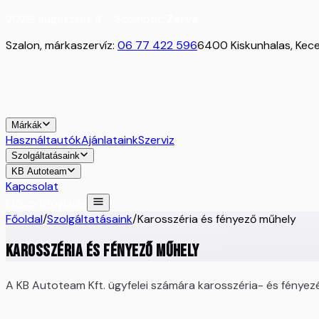
2026. augusztus 8. - Szombat:
Zárva
Szalon, márkaszervíz:
06 77 422 596
6400 Kiskunhalas, Kecel
Márkák
Használtautók
Ajánlataink
Szerviz
Szolgáltatásaink
KB Autoteam
Kapcsolat
Időpontfoglalás
Főoldal
/
Szolgáltatásaink
/
Karosszéria és fényező műhely
Karosszéria és fényező műhely
A KB Autoteam Kft. ügyfelei számára karosszéria- és fényezés