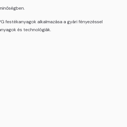
 minőségben.
PG festékanyagok alkalmazása a gyári fényezéssel
anyagok és technológiák.