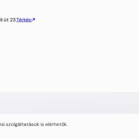
i út 23.
Térkép
i szolgáltatások is elérhetők.