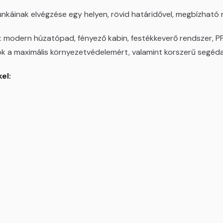
káinak elvégzése egy helyen, rövid határidővel, megbízható
: modern húzatópad, fényező kabin, festékkeverő rendszer, P
k a maximális környezetvédelemért, valamint korszerű segéd
el: