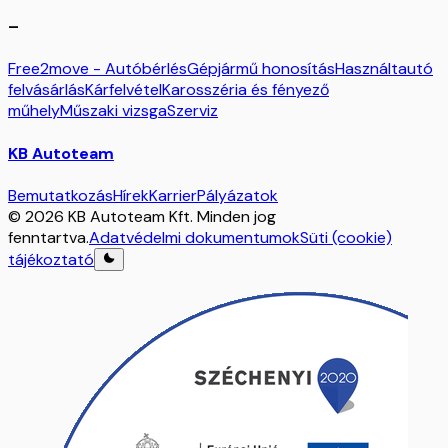
–
Free2move - Autóbérlés
Gépjármű honosítás
Használtautó
felvásárlás
Kárfelvétel
Karosszéria és fényező
műhely
Műszaki vizsga
Szerviz
KB Autoteam
Bemutatkozás
Hírek
Karrier
Pályázatok
© 2026 KB Autoteam Kft. Minden jog
fenntartva.
Adatvédelmi dokumentumok
Süti (cookie)
tájékoztató