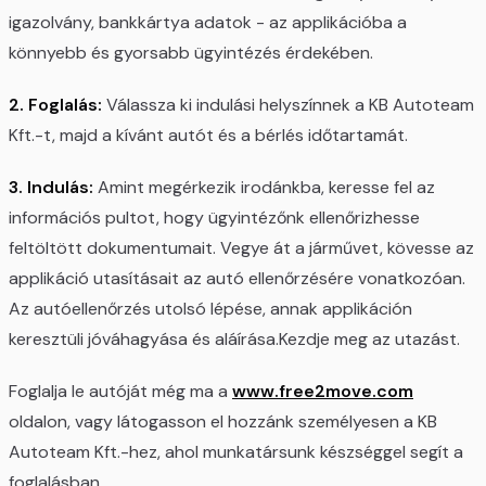
igazolvány, bankkártya adatok - az applikációba a
könnyebb és gyorsabb ügyintézés érdekében.
2. Foglalás:
Válassza ki indulási helyszínnek a KB Autoteam
Kft.-t, majd a kívánt autót és a bérlés időtartamát.
3. Indulás:
Amint megérkezik irodánkba, keresse fel az
információs pultot, hogy ügyintézőnk ellenőrizhesse
feltöltött dokumentumait. Vegye át a járművet, kövesse az
applikáció utasításait az autó ellenőrzésére vonatkozóan.
Az autóellenőrzés utolsó lépése, annak applikáción
keresztüli jóváhagyása és aláírása.Kezdje meg az utazást.
Foglalja le autóját még ma a
www.free2move.com
oldalon, vagy látogasson el hozzánk személyesen a KB
Autoteam Kft.-hez, ahol munkatársunk készséggel segít a
foglalásban.