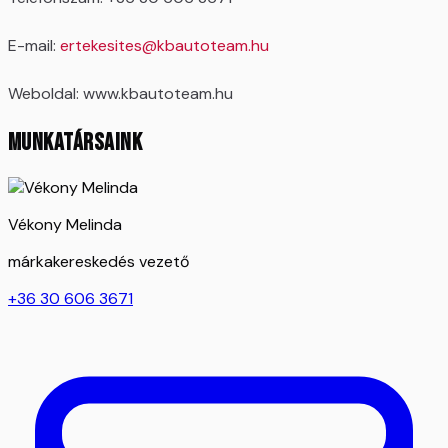
E-mail:
ertekesites@kbautoteam.hu
Weboldal: www.kbautoteam.hu
MUNKATÁRSAINK
Vékony Melinda
márkakereskedés vezető
+36 30 606 3671