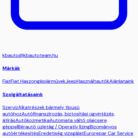
kbauto@kbautoteam.hu
Márkák
Fiat
Fiat Haszongépjárművek
Jeep
Használtautók
Ajánlataink
Szolgáltatásaink
Szerviz
Alkatrészek bármely típusú
autóhoz
Autófinanszírozás, biztosítási ügyintézés,
átírás
Autókozmetika
Automata váltó olajcsere
géppel
Bérautó üzletág / Operatív lízing
Bizományos
autóértékesítés
Eredetiség vizsgálat
Eurorepar Car Service