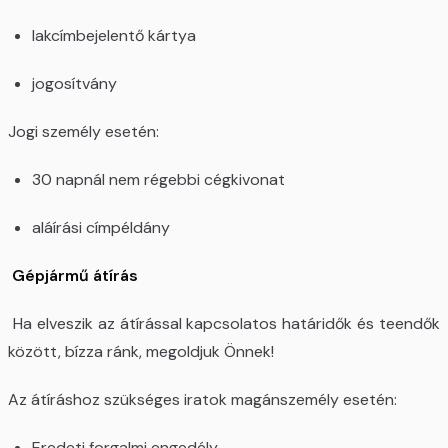
lakcímbejelentő kártya
jogosítvány
Jogi személy esetén:
30 napnál nem régebbi cégkivonat
aláírási címpéldány
Gépjármű átírás
Ha elveszik az átírással kapcsolatos határidők és teendők
között, bízza ránk, megoldjuk Önnek!
Az átíráshoz szükséges iratok magánszemély esetén:
Eredeti forgalmi engedély