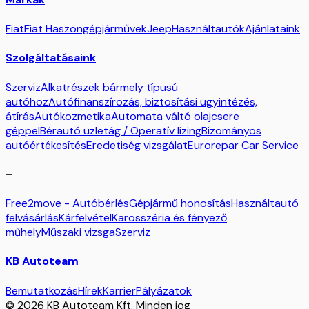
Fiat
Fiat Haszongépjárművek
Jeep
Használtautók
Ajánlataink
Szolgáltatásaink
Szerviz
Alkatrészek bármely típusú
autóhoz
Autófinanszírozás, biztosítási ügyintézés,
átírás
Autókozmetika
Automata váltó olajcsere
géppel
Bérautó üzletág / Operatív lízing
Bizományos
autóértékesítés
Eredetiség vizsgálat
Eurorepar Car Service
–
Free2move - Autóbérlés
Gépjármű honosítás
Használtautó
felvásárlás
Kárfelvétel
Karosszéria és fényező
műhely
Műszaki vizsga
Szerviz
KB Autoteam
Bemutatkozás
Hírek
Karrier
Pályázatok
© 2026 KB Autoteam Kft. Minden jog