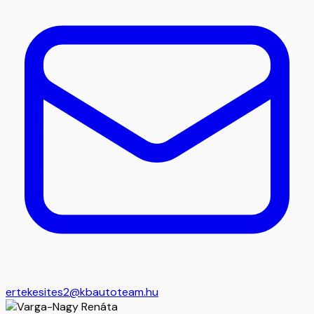
ertekesites2@kbautoteam.hu