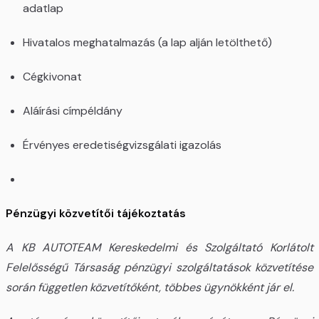
adatlap
Hivatalos meghatalmazás (a lap alján letölthető)
Cégkivonat
Aláírási címpéldány
Érvényes eredetiségvizsgálati igazolás
Pénzügyi közvetítői tájékoztatás
A KB AUTOTEAM Kereskedelmi és Szolgáltató Korlátolt
Felelősségű Társaság pénzügyi szolgáltatások közvetítése
során független közvetítőként, többes ügynökként jár el.