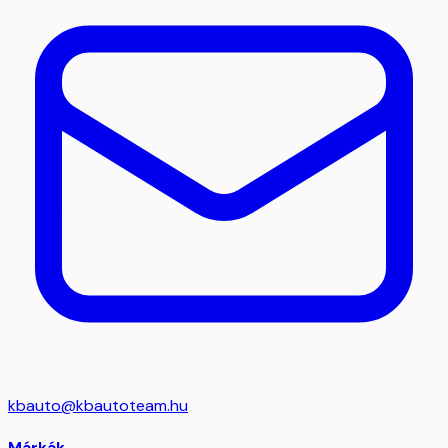
kbauto@kbautoteam.hu
Márkák