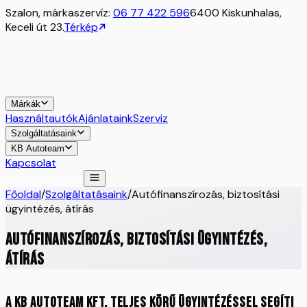
Szalon, márkaszervíz:
06 77 422 596
6400 Kiskunhalas,
Keceli út 23.
Térkép
Márkák
Használtautók
Ajánlataink
Szerviz
Szolgáltatásaink
KB Autoteam
Kapcsolat
Időpontfoglalás
Főoldal
/
Szolgáltatásaink
/
Autófinanszírozás, biztosítási
ügyintézés, átírás
Autófinanszírozás, biztosítási ügyintézés,
átírás
A KB Autoteam Kft. teljes körű ügyintézéssel segíti