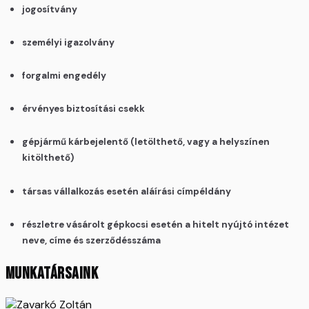
jogosítvány
személyi igazolvány
forgalmi engedély
érvényes biztosítási csekk
gépjármű kárbejelentő (letölthető, vagy a helyszínen
kitölthető)
társas vállalkozás esetén aláírási címpéldány
részletre vásárolt gépkocsi esetén a hitelt nyújtó intézet
neve, címe és szerződésszáma
MUNKATÁRSAINK