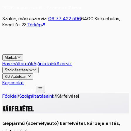
2026. augusztus 8. - Szombat:
Zárva
Szalon, márkaszervíz:
06 77 422 596
6400 Kiskunhalas,
Keceli út 23.
Térkép
Márkák
Használtautók
Ajánlataink
Szerviz
Szolgáltatásaink
KB Autoteam
Kapcsolat
Időpontfoglalás
Főoldal
/
Szolgáltatásaink
/
Kárfelvétel
Kárfelvétel
Gépjármű (személyautó) kárfelvétel, kárbejelentés,