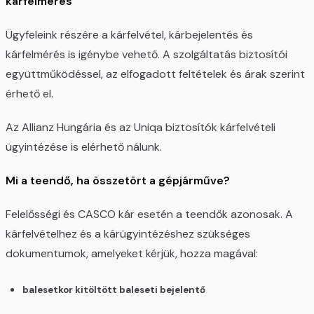
kárfelmérés
Ügyfeleink részére a kárfelvétel, kárbejelentés és
kárfelmérés is igénybe vehető. A szolgáltatás biztosítói
együttműködéssel, az elfogadott feltételek és árak szerint
érhető el.
Az Allianz Hungária és az Uniqa biztosítók kárfelvételi
ügyintézése is elérhető nálunk.
Mi a teendő, ha összetört a gépjárműve?
Felelősségi és CASCO kár esetén a teendők azonosak. A
kárfelvételhez és a kárügyintézéshez szükséges
dokumentumok, amelyeket kérjük, hozza magával:
balesetkor kitöltött baleseti bejelentő