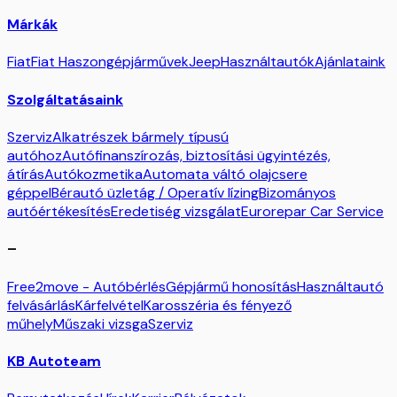
Márkák
Fiat
Fiat Haszongépjárművek
Jeep
Használtautók
Ajánlataink
Szolgáltatásaink
Szerviz
Alkatrészek bármely típusú
autóhoz
Autófinanszírozás, biztosítási ügyintézés,
átírás
Autókozmetika
Automata váltó olajcsere
géppel
Bérautó üzletág / Operatív lízing
Bizományos
autóértékesítés
Eredetiség vizsgálat
Eurorepar Car Service
–
Free2move - Autóbérlés
Gépjármű honosítás
Használtautó
felvásárlás
Kárfelvétel
Karosszéria és fényező
műhely
Műszaki vizsga
Szerviz
KB Autoteam