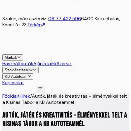
2026. augusztus 8. - Szombat:
Zárva
Szalon, márkaszervíz:
06 77 422 596
6400 Kiskunhalas,
Keceli út 23.
Térkép
Márkák
Használtautók
Ajánlataink
Szerviz
Szolgáltatásaink
KB Autoteam
Kapcsolat
Időpontfoglalás
Főoldal
/
Hírek
/
Autók, játék és kreativitás – élményekkel telt
a Kisinas Tábor a KB Autoteamnél
Autók, játék és kreativitás – élményekkel telt a
Kisinas Tábor a KB Autoteamnél