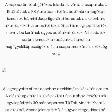
A nap során több játékos feladat is várta a csapatokat.
Kitöltötték a KB Autoteam totót, autómárka-logókat
ismertek fel, mini Jeep figurákat kerestek a szalonban,
alkatrészeket azonosítottak, sőt azt is megtippelhették,
mennyibe kerülnek egyes autóalkatrészek. A feladatok
során nemcsak a tudásukra, hanem a
megfigyelőképességükre és a csapatmunkára is szükség
volt.
A legnagyobb sikert azonban a reklámfilm-készítés aratta.
A diákok egy általuk kiválasztott új autóhoz készítettek
egy legfeljebb 30 másodperces TikTok-videót. Kreatív
ötletekből, vicces jelenetekből és ügyes megoldásokból