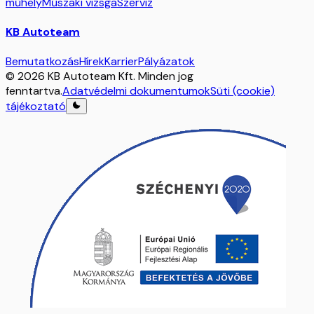
műhely
Műszaki vizsga
Szerviz
KB Autoteam
Bemutatkozás
Hírek
Karrier
Pályázatok
© 2026 KB Autoteam Kft. Minden jog
fenntartva.
Adatvédelmi dokumentumok
Süti (cookie)
tájékoztató