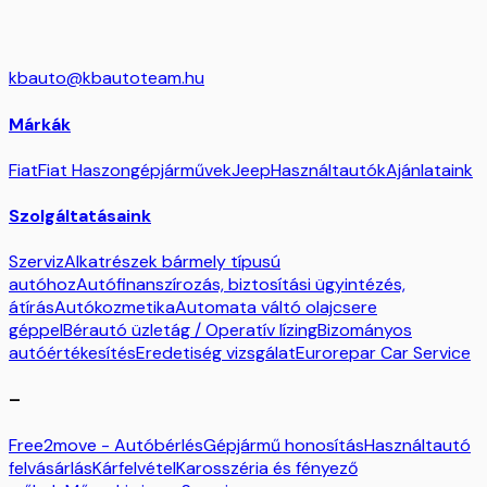
kbauto@kbautoteam.hu
Márkák
Fiat
Fiat Haszongépjárművek
Jeep
Használtautók
Ajánlataink
Szolgáltatásaink
Szerviz
Alkatrészek bármely típusú
autóhoz
Autófinanszírozás, biztosítási ügyintézés,
átírás
Autókozmetika
Automata váltó olajcsere
géppel
Bérautó üzletág / Operatív lízing
Bizományos
autóértékesítés
Eredetiség vizsgálat
Eurorepar Car Service
–
Free2move - Autóbérlés
Gépjármű honosítás
Használtautó
felvásárlás
Kárfelvétel
Karosszéria és fényező