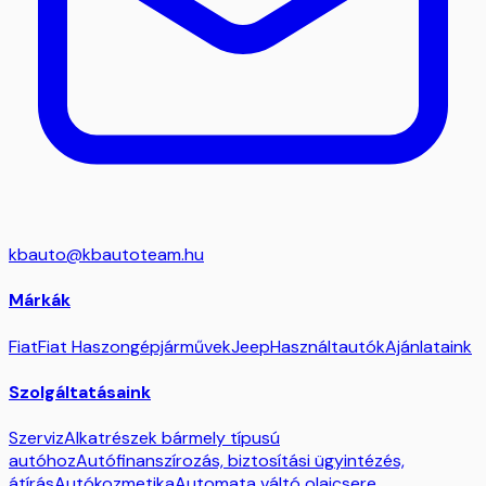
kbauto@kbautoteam.hu
Márkák
Fiat
Fiat Haszongépjárművek
Jeep
Használtautók
Ajánlataink
Szolgáltatásaink
Szerviz
Alkatrészek bármely típusú
autóhoz
Autófinanszírozás, biztosítási ügyintézés,
átírás
Autókozmetika
Automata váltó olajcsere