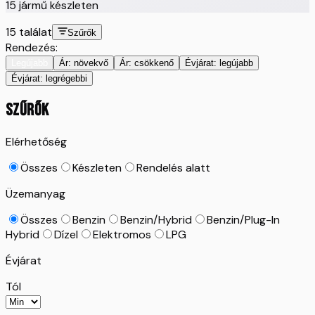
15
jármű készleten
15
találat
Szűrők
Rendezés:
Legújabb
Ár: növekvő
Ár: csökkenő
Évjárat: legújabb
Évjárat: legrégebbi
SZŰRŐK
Elérhetőség
Összes
Készleten
Rendelés alatt
Üzemanyag
Összes
Benzin
Benzin/Hybrid
Benzin/Plug-In
Hybrid
Dízel
Elektromos
LPG
Évjárat
Tól