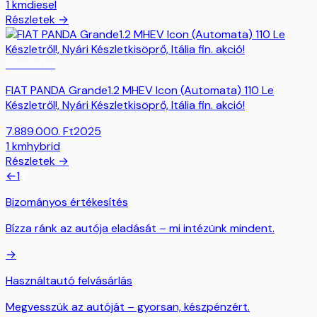
1
km
diesel
Részletek →
Készleten
FIAT PANDA Grande1.2 MHEV Icon (Automata) 110 Le
Készletről!, Nyári Készletkisöprő, Itália fin. akció!
7.889.000.
Ft
2025
1
km
hybrid
Részletek →
←
1
2
Bizományos értékesítés
Bízza ránk az autója eladását – mi intézünk mindent.
→
Használtautó felvásárlás
Megvesszük az autóját – gyorsan, készpénzért.