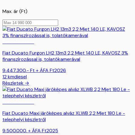
Max. ár (Ft)
Rendelés alatt
Fiat Ducato Furgon LH2 13m3 2,2 Mjet 140 LE, KAVOSZ 3%
finanszírozással is, tolatókamerával
9.447.300.- Ft + ÁFA
Ft
2026
12
km
diesel
Részletek →
Rendelés alatt
Fiat Ducato Maxi járóképes alváz XLWB 2,2 Mjet 180 Le -
telephelyi készletről
9.500.000. + ÁFA
Ft
2025