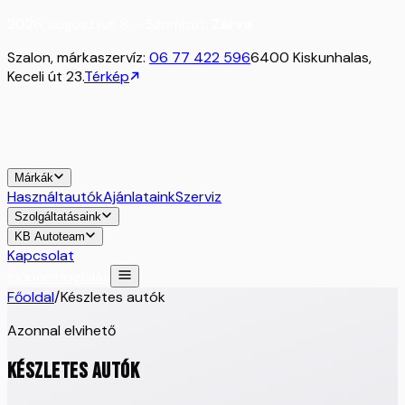
2026. augusztus 8. - Szombat:
Zárva
Szalon, márkaszervíz:
06 77 422 596
6400 Kiskunhalas,
Keceli út 23.
Térkép
Márkák
Használtautók
Ajánlataink
Szerviz
Szolgáltatásaink
KB Autoteam
Kapcsolat
Időpontfoglalás
Főoldal
/
Készletes autók
Azonnal elvihető
KÉSZLETES AUTÓK