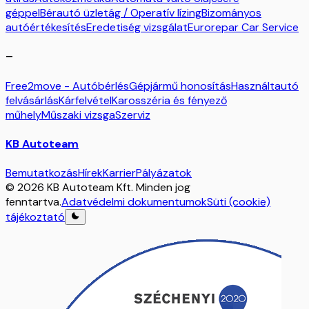
géppel
Bérautó üzletág / Operatív lízing
Bizományos
autóértékesítés
Eredetiség vizsgálat
Eurorepar Car Service
–
Free2move - Autóbérlés
Gépjármű honosítás
Használtautó
felvásárlás
Kárfelvétel
Karosszéria és fényező
műhely
Műszaki vizsga
Szerviz
KB Autoteam
Bemutatkozás
Hírek
Karrier
Pályázatok
© 2026 KB Autoteam Kft. Minden jog
fenntartva.
Adatvédelmi dokumentumok
Süti (cookie)
tájékoztató