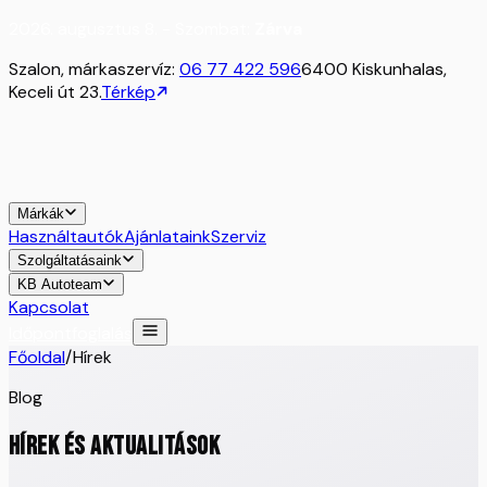
2026. augusztus 8. - Szombat:
Zárva
Szalon, márkaszervíz:
06 77 422 596
6400 Kiskunhalas,
Keceli út 23.
Térkép
Márkák
Használtautók
Ajánlataink
Szerviz
Szolgáltatásaink
KB Autoteam
Kapcsolat
Időpontfoglalás
Főoldal
/
Hírek
Blog
HÍREK ÉS AKTUALITÁSOK