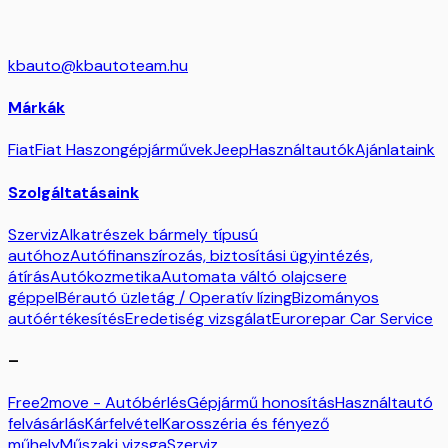
kbauto@kbautoteam.hu
Márkák
Fiat
Fiat Haszongépjárművek
Jeep
Használtautók
Ajánlataink
Szolgáltatásaink
Szerviz
Alkatrészek bármely típusú
autóhoz
Autófinanszírozás, biztosítási ügyintézés,
átírás
Autókozmetika
Automata váltó olajcsere
géppel
Bérautó üzletág / Operatív lízing
Bizományos
autóértékesítés
Eredetiség vizsgálat
Eurorepar Car Service
–
Free2move - Autóbérlés
Gépjármű honosítás
Használtautó
felvásárlás
Kárfelvétel
Karosszéria és fényező
műhely
Műszaki vizsga
Szerviz