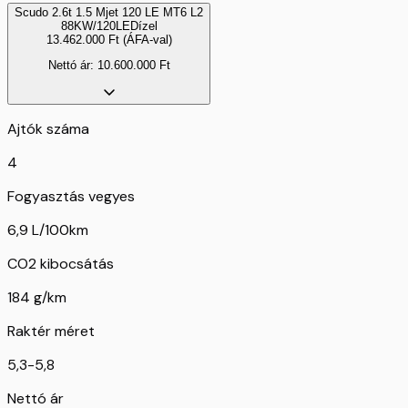
Scudo 2.6t 1.5 Mjet 120 LE MT6 L2
88KW/120LE
Dízel
13.462.000
Ft
(ÁFA-val)
Nettó ár:
10.600.000
Ft
Ajtók száma
4
Fogyasztás vegyes
6,9 L/100km
CO2 kibocsátás
184 g/km
Raktér méret
5,3-5,8
Nettó ár