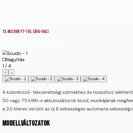
A Fiat Professional korábbi multifunkcionális furgonja moder
kompromisszumok nélkül. A külső kompaktság ellenére a rend
teherbírás 1400 kg. Az új Scudóval olyan érzés lesz a veze
még hosszabb utakon is. Forrás: https://www.fiatprofessio
13.462.000
Ft-tól
(ÁFA-val)
Nettó ár:
10.600.000
Ft
-tól
Nagyítás
1
/
4
‹
›
A különböző- felszereltségi szintekhez és hosszhoz elérhető 
50 vagy 75 kWh-s akkumulátorok közül, munkájának megfelel
a 2.0 literes verziót az új 8 sebességes automata sebességv
MODELLVÁLTOZATOK