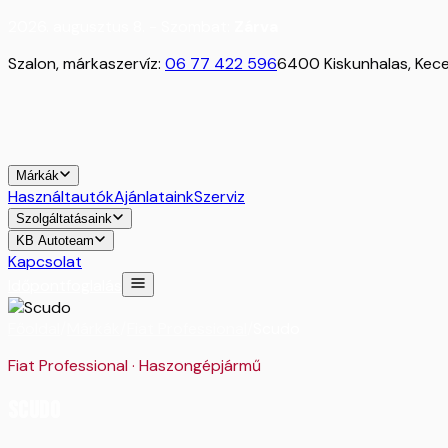
2026. augusztus 8. - Szombat:
Zárva
Szalon, márkaszervíz:
06 77 422 596
6400 Kiskunhalas, Kecel
Márkák
Használtautók
Ajánlataink
Szerviz
Szolgáltatásaink
KB Autoteam
Kapcsolat
Időpontfoglalás
Főoldal
/
Márkák
/
Fiat Professional
/
Scudo
Fiat Professional
·
Haszongépjármű
Scudo