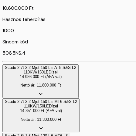
10.600.000 Ft
Hasznos teherbírás
1000
Sincom kód
506.5NS.4
Scudo 2.7t 2.2 Mjet 150 LE AT8 S&S L2
110KW/150LE
Dízel
14.986.000
Ft
(ÁFA-val)
Nettó ár:
11.800.000
Ft
Scudo 2.7t 2.2 Mjet 150 LE MT6 S&S L2
110KW/150LE
Dízel
14.351.000
Ft
(ÁFA-val)
Nettó ár:
11.300.000
Ft
Scudo 2.8t 1.5 Mjet 120 LE MT6 L3