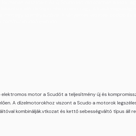
n formában visszatért. Az új Scudo két változatban érkezik: eg
elkezésre álló térfogat hihetetlenül nagy. A külső magasság 
tés, mint egy személyautóval. A kényelmes vezetési pozíció é
nal.com/hu/scudo/uj-scudo
elektromos motor a Scudót a teljesítmény új és kompromisszumo
ően. A dízelmotorokhoz viszont a Scudo a motorok legszéleseb
áltóval kombinálják.vtkozat és kettő sebességváltó típus áll 