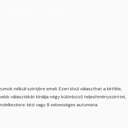
y dízelmotoros és egy teljesen új, tisztán elektromos,
mindössze 190 cm, a raktér akár 6.6 m3 és a hasznos
s a kompaktság lehetővé teszi a stresszmentes munkanapot,
k nélküli szintjére emeli. Ezen kívül választhat a kétféle,
b választékát kínálja négy különböző teljesítményszinttel,
rendelkezésre: kézi vagy 8 sebességes automata.