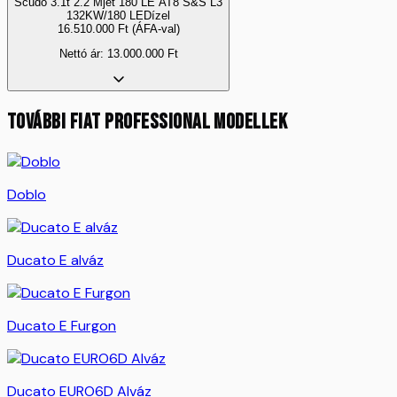
Scudo 3.1t 2.2 Mjet 180 LE AT8 S&S L3
132KW/180 LE
Dízel
16.510.000
Ft
(ÁFA-val)
Nettó ár:
13.000.000
Ft
TOVÁBBI
Fiat Professional
MODELLEK
Doblo
Ducato E alváz
Ducato E Furgon
Ducato EURO6D Alváz