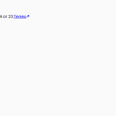
i út 23.
Térkép