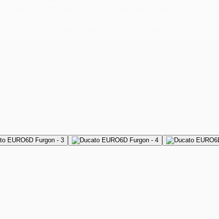
egnagyobb változata. Kedvező vételára mellett fenntartási köl
t egy „alapanyag”, amelyből a megfelelő felépítménnyel a legk
áz, járóképes alváz (mindkettő szimpla vagy dupla fülkével) v
szállító kivitelben • Raktér: 8-17 m3 • 4 terhelhetőség szint (