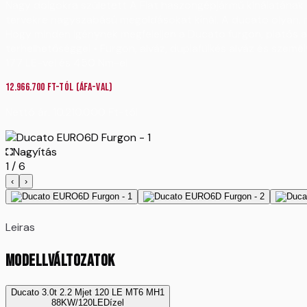
Nagy dolgokra született A Fiat haszongépjármű kínálatának l
tervekre nagyszabású megoldásokat kínál. A ducato olyan, min
Hogy minden igénynek megfeleljen a Ducato furgon, platós alv
terhelhetőséggel • Furgon, alváz, duplafülkés alváz és személy
177 LE-vel és 450 Nm-el
12.966.700
Ft-tól
(ÁFA-val)
Nettó ár:
10.210.000
Ft
-tól
Nagyítás
1
/
6
‹
›
Leiras
MODELLVÁLTOZATOK
Ducato 3.0t 2.2 Mjet 120 LE MT6 MH1
88KW/120LE
Dízel