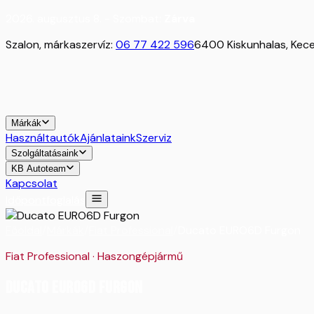
2026. augusztus 8. - Szombat:
Zárva
Szalon, márkaszervíz:
06 77 422 596
6400 Kiskunhalas, Kecel
Márkák
Használtautók
Ajánlataink
Szerviz
Szolgáltatásaink
KB Autoteam
Kapcsolat
Időpontfoglalás
Főoldal
/
Márkák
/
Fiat Professional
/
Ducato EURO6D Furgon
Fiat Professional
·
Haszongépjármű
Ducato EURO6D Furgon