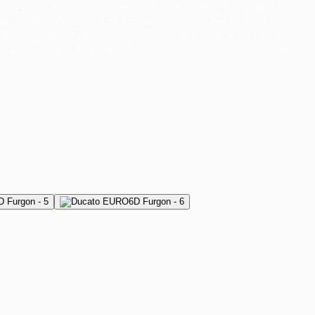
tségei is alacsonyak, ráadásul teljesítménye is kiugró. Nagy
ülönfélébb igényeket kielégítő járművel alakíthatók ki.
agy padlólemez kivitelben is elérhető. • Akár 2 tonnás
1140-1870 kg) • Négyféle Multijet (turbó dízel motor), akár