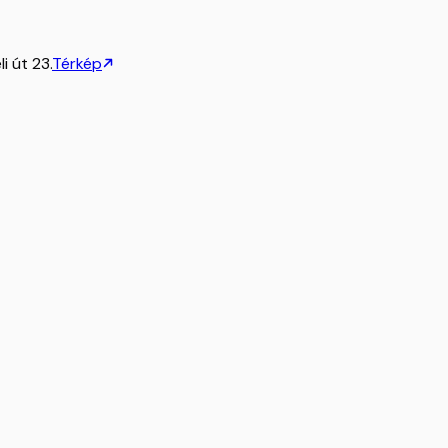
i út 23.
Térkép