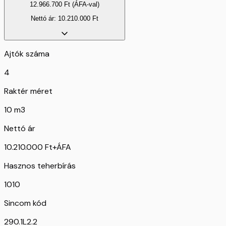
12.966.700
Ft
(ÁFA-val)
Nettó ár:
10.210.000
Ft
Ajtók száma
4
Raktér méret
10 m3
Nettó ár
10.210.000 Ft+ÁFA
Hasznos teherbírás
1010
Sincom kód
290.1L2.2