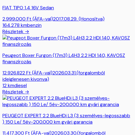
FIAT TIPO 1.4 16V Sedan
2.999.000
Ft
(ÁFA-val)
2017.08.29. (Honosítva)
164.278
km
benzin
Részletek →
Peugeot Boxer Furgon (17m3) L4H3 2.2 HDI 140, KAVOSZ
finanszírozás
12.926.822
Ft
(ÁFA-val)
2026.03.31.(forgalomból
ideiglenesen kivonva)
12
km
diesel
Részletek →
PEUGEOT EXPERT 2.2 BlueHDi L3 (3 személyes-legosszabb
) 150 Le/ 5év-200.000 km gyári garancia
11.417.300
Ft
(ÁFA-val)
2026.03.30.(forgalomból