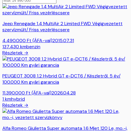
Jeep Renegade 1.4 MultiAir 2 Limited FWD Végigvezetett
szervízmúlt/ Friss vezérléscsere
4.490.000
Ft
(ÁFA-val)
2015.07.31
137.430
km
benzin
Részletek →
PEUGEOT 3008 1.2 Hybrid GT e-DCT6 / Készletről. 5 év/
100.000 Km gyári garancia
11.390.000
Ft
(ÁFA-val)
2026.04.28
1
km
hybrid
Részletek →
Alfa Romeo Giulietta Super automata 1.6 Mjet 120 Le, mo.-i,