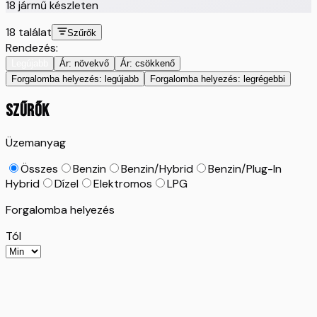
18
jármű készleten
18
találat
Szűrők
Rendezés:
Legújabb
Ár: növekvő
Ár: csökkenő
Forgalomba helyezés: legújabb
Forgalomba helyezés: legrégebbi
SZŰRŐK
Üzemanyag
Összes
Benzin
Benzin/Hybrid
Benzin/Plug-In
Hybrid
Dízel
Elektromos
LPG
Forgalomba helyezés
Tól