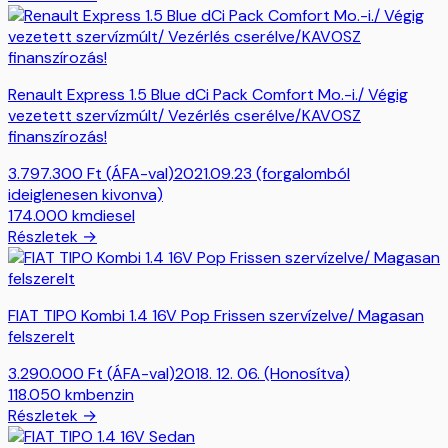
Renault Express 1.5 Blue dCi Pack Comfort Mo.-i./ Végig
vezetett szervízmúlt/ Vezérlés cserélve/KAVOSZ
finanszírozás!
3.797.300
Ft
(ÁFA-val)
2021.09.23 (forgalomból
ideiglenesen kivonva)
174.000
km
diesel
Részletek →
FIAT TIPO Kombi 1.4 16V Pop Frissen szervízelve/ Magasan
felszerelt
3.290.000
Ft
(ÁFA-val)
2018. 12. 06. (Honosítva)
118.050
km
benzin
Részletek →