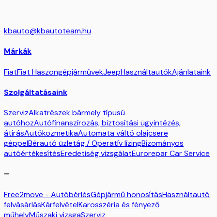
kbauto@kbautoteam.hu
Márkák
Fiat
Fiat Haszongépjárművek
Jeep
Használtautók
Ajánlataink
Szolgáltatásaink
Szerviz
Alkatrészek bármely típusú
autóhoz
Autófinanszírozás, biztosítási ügyintézés,
átírás
Autókozmetika
Automata váltó olajcsere
géppel
Bérautó üzletág / Operatív lízing
Bizományos
autóértékesítés
Eredetiség vizsgálat
Eurorepar Car Service
–
Free2move - Autóbérlés
Gépjármű honosítás
Használtautó
felvásárlás
Kárfelvétel
Karosszéria és fényező
műhely
Műszaki vizsga
Szerviz