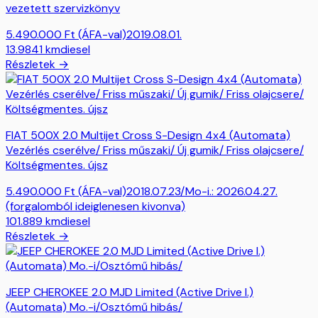
vezetett szervizkönyv
5.490.000
Ft
(ÁFA-val)
2019.08.01.
13.9841
km
diesel
Részletek →
FIAT 500X 2.0 Multijet Cross S-Design 4x4 (Automata)
Vezérlés cserélve/ Friss műszaki/ Új gumik/ Friss olajcsere/
Költségmentes. újsz
5.490.000
Ft
(ÁFA-val)
2018.07.23/Mo-i.: 2026.04.27.
(forgalomból ideiglenesen kivonva)
101.889
km
diesel
Részletek →
JEEP CHEROKEE 2.0 MJD Limited (Active Drive I.)
(Automata) Mo.-i/Osztómű hibás/