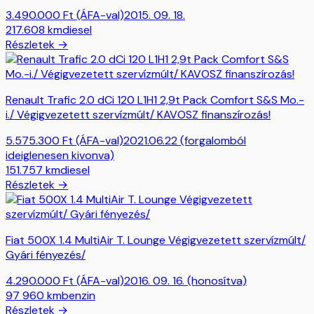
3.490.000
Ft
(ÁFA-val)
2015. 09. 18.
217.608
km
diesel
Részletek →
Renault Trafic 2.0 dCi 120 L1H1 2,9t Pack Comfort S&S Mo.-
i./ Végigvezetett szervízmúlt/ KAVOSZ finanszírozás!
5.575.300
Ft
(ÁFA-val)
2021.06.22 (forgalomból
ideiglenesen kivonva)
151.757
km
diesel
Részletek →
Fiat 500X 1.4 MultiAir T. Lounge Végigvezetett szervízmúlt/
Gyári fényezés/
4.290.000
Ft
(ÁFA-val)
2016. 09. 16. (honosítva)
97 960
km
benzin
Részletek →