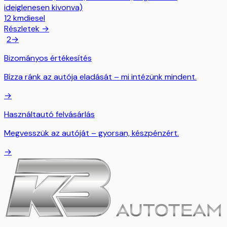
ideiglenesen kivonva)
12
km
diesel
Részletek →
1
2
→
Bizományos értékesítés
Bízza ránk az autója eladását – mi intézünk mindent.
→
Használtautó felvásárlás
Megvesszük az autóját – gyorsan, készpénzért.
→