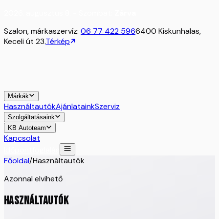
2026. augusztus 8. - Szombat:
Zárva
Szalon, márkaszervíz:
06 77 422 596
6400 Kiskunhalas,
Keceli út 23.
Térkép
Márkák
Használtautók
Ajánlataink
Szerviz
Szolgáltatásaink
KB Autoteam
Kapcsolat
Időpontfoglalás
Főoldal
/
Használtautók
Azonnal elvihető
HASZNÁLTAUTÓK