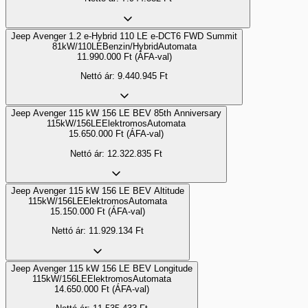
Jeep Avenger 1.2 e-Hybrid 110 LE e-DCT6 FWD Summit
81kW/110LE
Benzin/Hybrid
Automata
11.990.000
Ft
(ÁFA-val)
Nettó ár:
9.440.945
Ft
Jeep Avenger 115 kW 156 LE BEV 85th Anniversary
115kW/156LE
Elektromos
Automata
15.650.000
Ft
(ÁFA-val)
Nettó ár:
12.322.835
Ft
Jeep Avenger 115 kW 156 LE BEV Altitude
115kW/156LE
Elektromos
Automata
15.150.000
Ft
(ÁFA-val)
Nettó ár:
11.929.134
Ft
Jeep Avenger 115 kW 156 LE BEV Longitude
115kW/156LE
Elektromos
Automata
14.650.000
Ft
(ÁFA-val)