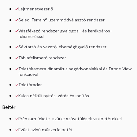
Lejtmenetvezérlő
Selec-Terrain® üzemmódválasztó rendszer
Vészfékező rendszer gyalogos- és kerékpáros-
felismeréssel
Sávtartó és vezetői éberségfigyelő rendszer
Táblafelismerő rendszer
Tolatókamera dinamikus segédvonalakkal és Drone View
funkcióval
Tolatóradar
Kulcs nélküli nyitás, zárás és indítás
Beltér
Prémium fekete-szürke szövetülések vinilbetétekkel
Ezüst színű műszerfalbetét