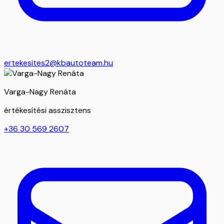
ertekesites2@kbautoteam.hu
Varga-Nagy Renáta
értékesítési asszisztens
+36 30 569 2607