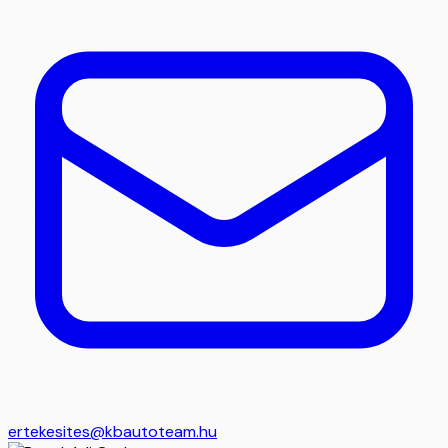
ertekesites@kbautoteam.hu