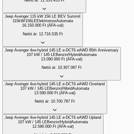
Nettó ár:
11.535.433
Ft
Jeep Avenger 115 kW 156 LE BEV Summit
115kW/156LE
Elektromos
Automata
16.150.000
Ft
(ÁFA-val)
Nettó ár:
12.716.535
Ft
Jeep Avenger 4xe-hybrid 145 LE e-DCT6 eAWD 85th Anniversary
107 kW / 145 LE
Benzin/Hybrid
Automata
13.090.000
Ft
(ÁFA-val)
Nettó ár:
10.307.087
Ft
Jeep Avenger 4xe-hybrid 145 LE e-DCT6 eAWD Overland
107 kW / 145 LE
Benzin/Hibrid
Automata
13.590.000
Ft
(ÁFA-val)
Nettó ár:
10.700.787
Ft
Jeep Avenger 4xe-hybrid 145 LE e-DCT6 eAWD Upland
107 kW / 145 LE
Benzin/Hybrid
Automata
12.590.000
Ft
(ÁFA-val)