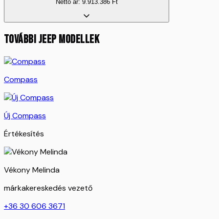
Nettó ár:
9.913.386
Ft
TOVÁBBI
JEEP
MODELLEK
Compass
Új Compass
Értékesítés
Vékony Melinda
márkakereskedés vezető
+36 30 606 3671