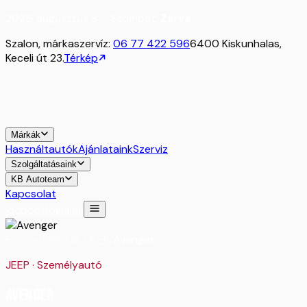
2026. augusztus 8. - Szombat:
Zárva
Szalon, márkaszervíz:
06 77 422 596
6400 Kiskunhalas,
Keceli út 23.
Térkép
Márkák
Használtautók
Ajánlataink
Szerviz
Szolgáltatásaink
KB Autoteam
Kapcsolat
Időpontfoglalás
Főoldal
/
Márkák
/
JEEP
/
Avenger
JEEP
·
Személyautó
Avenger