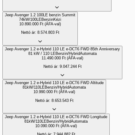
Jeep Avenger 1.2 100LE benzin Summit
74kW/100LE
Benzin
Kézi
10.890.000
Ft
(ÁFA-val)
Nettó ár:
8.574.803
Ft
Jeep Avenger 1.2 e-Hybrid 110 LE e-DCT6 FWD 85th Anniversary
81 kW / 110 LE
Benzin/Hybrid
Automata
11.490.000
Ft
(ÁFA-val)
Nettó ár:
9.047.244
Ft
Jeep Avenger 1.2 e-Hybrid 110 LE e-DCT6 FWD Altitude
81kW/110LE
Benzin/Hybrid
Automata
10.990.000
Ft
(ÁFA-val)
Nettó ár:
8.653.543
Ft
Jeep Avenger 1.2 e-Hybrid 110 LE e-DCT6 FWD Longitude
81kW/110LE
Benzin/Hybrid
Automata
10.090.000
Ft
(ÁFA-val)
Nettó ár:
7.944.882
Ft