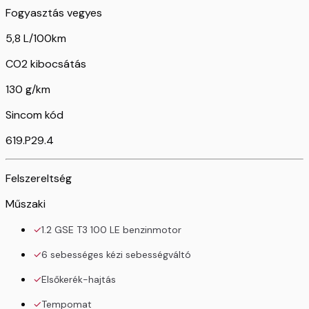
Fogyasztás vegyes
5,8 L/100km
CO2 kibocsátás
130 g/km
Sincom kód
619.P29.4
Felszereltség
Műszaki
1.2 GSE T3 100 LE benzinmotor
6 sebességes kézi sebességváltó
Elsőkerék-hajtás
Tempomat