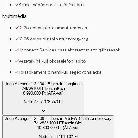
Szürke védőbetétek elöl és hátul
Multimédia
10,25 colos infotainment rendszer
10,25 colos digitális műszeregység
Uconnect Services csatlakoztatott szolgáltatások
Vezeték nélküli okostelefon-töltő
Tolatókamera dinamikus segédvonalakkal
Jeep Avenger 1.2 100 LE benzin Longitude
74kW/100LE
Benzin
Kézi
8.990.000
Ft
(ÁFA-val)
Nettó ár:
7.078.740
Ft
Jeep Avenger 1.2 100 LE benzin M6 FWD 85th Anniversary
74 kW / 100 LE
Benzin
Kézi
10.390.000
Ft
(ÁFA-val)
Nettó ár:
8.181.102
Ft