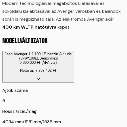
Modern technológiáival, magabiztos kiállásával és
sokoldalú kialakításával az Avenger városban és kalandok
során is megbízható társ. Az elektromos Avenger akár
400 km WLTP hatótávra
képes.
MODELLVÁLTOZATOK
Jeep Avenger 1.2 100 LE benzin Altitude
73kW/100LE
Benzin
Kézi
9.890.000
Ft
(ÁFA-val)
Nettó ár:
7.787.402
Ft
Ajtók száma
5
Hossz./szél./mag
4084 mm/1981 mm/1536 mm