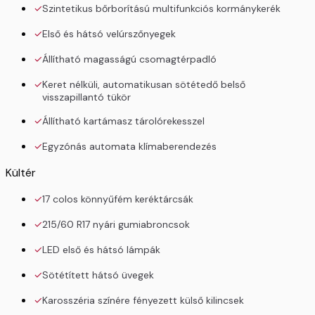
Szintetikus bőrborítású multifunkciós kormánykerék
Első és hátsó velúrszőnyegek
Állítható magasságú csomagtérpadló
Keret nélküli, automatikusan sötétedő belső
visszapillantó tükör
Állítható kartámasz tárolórekesszel
Egyzónás automata klímaberendezés
Kültér
17 colos könnyűfém keréktárcsák
215/60 R17 nyári gumiabroncsok
LED első és hátsó lámpák
Sötétített hátsó üvegek
Karosszéria színére fényezett külső kilincsek