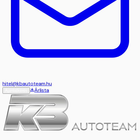
hitel@kbautoteam.hu
Árlista
Ajánlatkérés