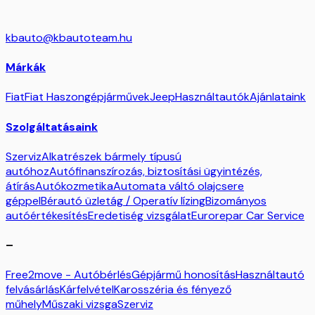
kbauto@kbautoteam.hu
Márkák
Fiat
Fiat Haszongépjárművek
Jeep
Használtautók
Ajánlataink
Szolgáltatásaink
Szerviz
Alkatrészek bármely típusú
autóhoz
Autófinanszírozás, biztosítási ügyintézés,
átírás
Autókozmetika
Automata váltó olajcsere
géppel
Bérautó üzletág / Operatív lízing
Bizományos
autóértékesítés
Eredetiség vizsgálat
Eurorepar Car Service
–
Free2move - Autóbérlés
Gépjármű honosítás
Használtautó
felvásárlás
Kárfelvétel
Karosszéria és fényező
műhely
Műszaki vizsga
Szerviz