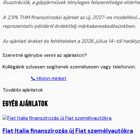
illusztrációk, a gépjárművek tényleges felszereltsége eltérhe
A 2,9% THM finanszírozási ajánlat az új, 2027-es modellévű J
reprezentatív példáról érdeklődj márkakereskedésünkben.
Az ajánlati árakat és feltételeket a 2026. július 14-től hatál
Szeretné igénybe venni az ajánlatot?
Kollégáink szívesen segítenek személyesen vagy telefonon.
Ajánlatkérés
📞 Hívjon minket
További ajánlatok
EGYÉB AJÁNLATOK
Fiat Italia finanszírozás új Fiat személyautókra