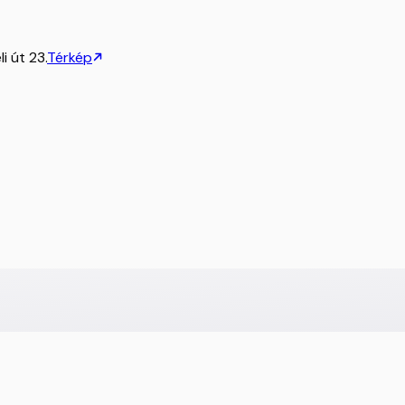
i út 23.
Térkép