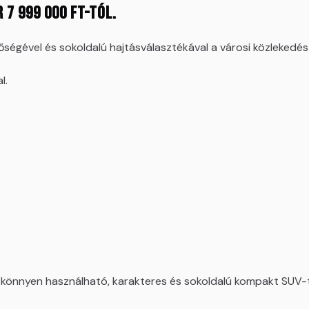
 7 999 000 Ft-tól.
égével és sokoldalú hajtásválasztékával a városi közlekedés é
l.
y könnyen használható, karakteres és sokoldalú kompakt SUV-