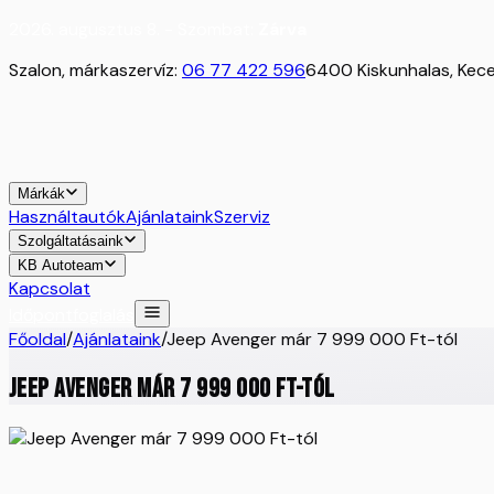
2026. augusztus 8. - Szombat:
Zárva
Szalon, márkaszervíz:
06 77 422 596
6400 Kiskunhalas, Kecel
Márkák
Használtautók
Ajánlataink
Szerviz
Szolgáltatásaink
KB Autoteam
Kapcsolat
Időpontfoglalás
Főoldal
/
Ajánlataink
/
Jeep Avenger már 7 999 000 Ft-tól
Jeep Avenger már 7 999 000 Ft-tól