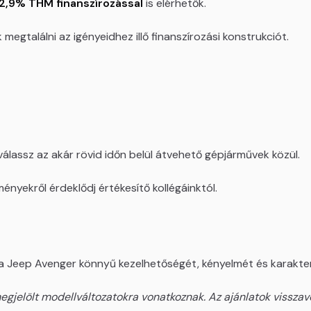
2,9% THM finanszírozással
is elérhetők.
megtalálni az igényeidhez illő finanszírozási konstrukciót.
 válassz az akár rövid időn belül átvehető gépjárművek közül.
ményekről érdeklődj értékesítő kollégáinktól.
a Jeep Avenger könnyű kezelhetőségét, kényelmét és karakter
egjelölt modellváltozatokra vonatkoznak. Az ajánlatok visszavo