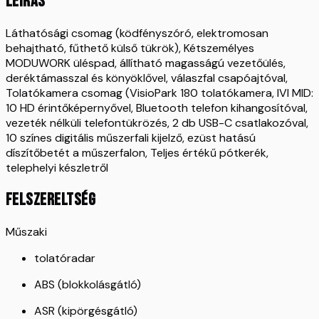
LEÍRÁS
Láthatósági csomag (ködfényszóró, elektromosan
behajtható, fűthető külső tükrök), Kétszemélyes
MODUWORK üléspad, állítható magasságú vezetőülés,
deréktámasszal és könyöklővel, válaszfal csapóajtóval,
Tolatókamera csomag (VisioPark 180 tolatókamera, IVI MID:
10 HD érintőképernyővel, Bluetooth telefon kihangosítóval,
vezeték nélküli telefontükrözés, 2 db USB-C csatlakozóval,
10 színes digitális műszerfali kijelző, ezüst hatású
díszítőbetét a műszerfalon, Teljes értékű pótkerék,
telephelyi készletről
FELSZERELTSÉG
Műszaki
tolatóradar
ABS (blokkolásgátló)
ASR (kipörgésgátló)