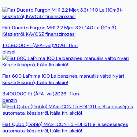
Fiat Ducato Furgon MH1 2.2 Mjet 3.3t 140 Le (10m3)-
Készletről, KAVOSZ finanszírozás!
11.036.300
Ft
(ÁFA-val)
2026
· 1 km
diesel
Fiat 600 LaPrima 100 Le benzines, manuális váltó Nyári
Készletkisöprő, Itália fin akció!
8.400.000
Ft
(ÁFA-val)
2026
· 1 km
benzin
Fiat Qubo (Doblo) MAxi ICON 1.5 HDI 131 Le, 8 sebességes
automata, készletről, Itália fin. akció!