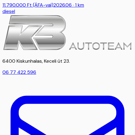
11.790.000
Ft
(ÁFA-val)
2026.06
· 1 km
diesel
6400 Kiskunhalas, Keceli út 23.
06 77 422 596