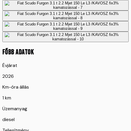
FŐBB ADATOK
Évjárat
2026
Km-óra állás
1 km
Üzemanyag
diesel
Teljesítmény