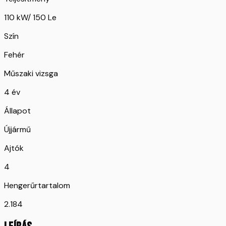
110 kW/ 150 Le
Szín
Fehér
Műszaki vizsga
4 év
Állapot
Újjármű
Ajtók
4
Hengerűrtartalom
2.184