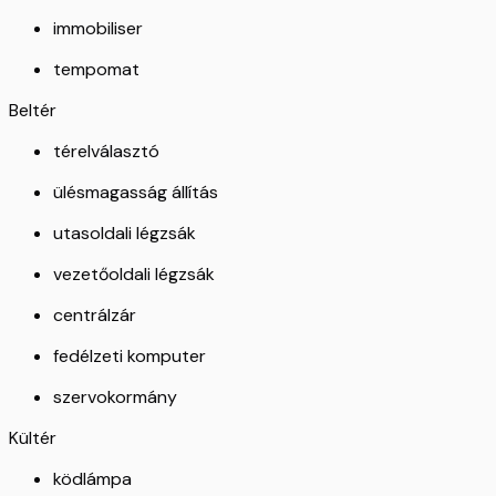
immobiliser
tempomat
Beltér
térelválasztó
ülésmagasság állítás
utasoldali légzsák
vezetőoldali légzsák
centrálzár
fedélzeti komputer
szervokormány
Kültér
ködlámpa