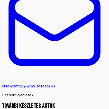
ertekesites2@kbautoteam.hu
Hasonló ajánlatok
TOVÁBBI KÉSZLETES AUTÓK