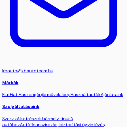
kbauto@kbautoteam.hu
Márkák
Fiat
Fiat Haszongépjárművek
Jeep
Használtautók
Ajánlataink
Szolgáltatásaink
Szerviz
Alkatrészek bármely típusú
autóhoz
Autófinanszírozás, biztosítási ügyintézés,