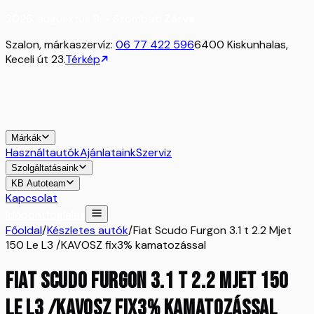
2026. augusztus 8. - Szombat:
Zárva
Szalon, márkaszervíz:
06 77 422 596
6400 Kiskunhalas,
Keceli út 23.
Térkép
Márkák
Használtautók
Ajánlataink
Szerviz
Szolgáltatásaink
KB Autoteam
Kapcsolat
Időpontfoglalás
Főoldal
/
Készletes autók
/
Fiat Scudo Furgon 3.1 t 2.2 Mjet
150 Le L3 /KAVOSZ fix3% kamatozással
Fiat Scudo Furgon 3.1 t 2.2 Mjet 150
Le L3 /KAVOSZ fix3% kamatozással