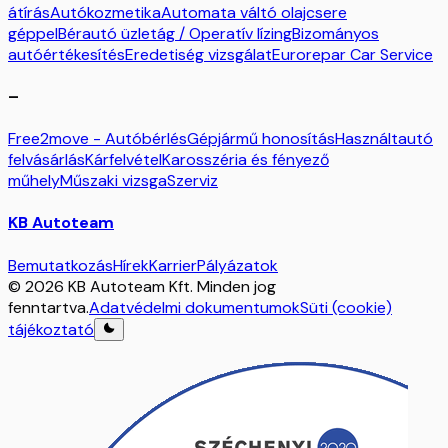
átírás
Autókozmetika
Automata váltó olajcsere
géppel
Bérautó üzletág / Operatív lízing
Bizományos
autóértékesítés
Eredetiség vizsgálat
Eurorepar Car Service
–
Free2move - Autóbérlés
Gépjármű honosítás
Használtautó
felvásárlás
Kárfelvétel
Karosszéria és fényező
műhely
Műszaki vizsga
Szerviz
KB Autoteam
Bemutatkozás
Hírek
Karrier
Pályázatok
© 2026 KB Autoteam Kft. Minden jog
fenntartva.
Adatvédelmi dokumentumok
Süti (cookie)
tájékoztató