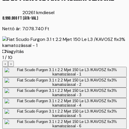
Készleten
2026
1 km
diesel
8.990.000
Ft
(ÁFA-val)
Nettó ár:
7.078.740
Ft
Nagyítás
1
/
10
‹
›