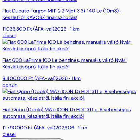
Fiat Ducato Furgon MH1 2.2 Mjet 3.3t 140 Le (10m3)-
Készletről, KAVOSZ finanszírozás!
11.036.300
Ft
(ÁFA-val)
2026
· 1 km
diesel
Fiat 600 LaPrima 100 Le benzines, manuális váltó Nyári
Készletkisöprő, Itália fin akció!
8.400.000
Ft
(ÁFA-val)
2026
· 1 km
benzin
Fiat Qubo (Doblo) MAxi ICON 1.5 HDI 131 Le, 8 sebességes
automata, készletről, Itália fin. akció!
11.790.000
Ft
(ÁFA-val)
2026.06
· 1 km
diesel