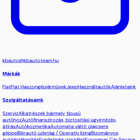
kbauto@kbautoteam.hu
Márkák
Fiat
Fiat Haszongépjárművek
Jeep
Használtautók
Ajánlataink
Szolgáltatásaink
Szerviz
Alkatrészek bármely típusú
autóhoz
Autófinanszírozás, biztosítási ügyintézés,
átírás
Autókozmetika
Automata váltó olajcsere
géppel
Bérautó üzletág / Operatív lízing
Bizományos
autóértékesítés
Eredetiség vizsgálat
Eurorepar Car Service