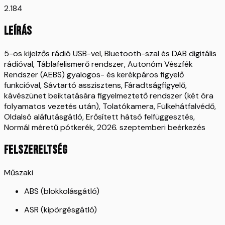
2.184
LEÍRÁS
5-os kijelzős rádió USB-vel, Bluetooth-szal és DAB digitális
rádióval, Táblafelismerő rendszer, Autonóm Vészfék
Rendszer (AEBS) gyalogos- és kerékpáros figyelő
funkcióval, Sávtartó asszisztens, Fáradtságfigyelő,
kávészünet beiktatására figyelmeztető rendszer (két óra
folyamatos vezetés után), Tolatókamera, Fülkehátfalvédő,
Oldalsó aláfutásgátló, Erősített hátsó felfüggesztés,
Normál méretű pótkerék, 2026. szeptemberi beérkezés
FELSZERELTSÉG
Műszaki
ABS (blokkolásgátló)
ASR (kipörgésgátló)