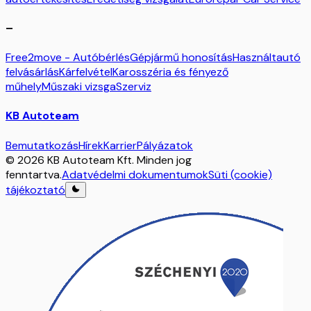
–
Free2move - Autóbérlés
Gépjármű honosítás
Használtautó
felvásárlás
Kárfelvétel
Karosszéria és fényező
műhely
Műszaki vizsga
Szerviz
KB Autoteam
Bemutatkozás
Hírek
Karrier
Pályázatok
© 2026 KB Autoteam Kft. Minden jog
fenntartva.
Adatvédelmi dokumentumok
Süti (cookie)
tájékoztató