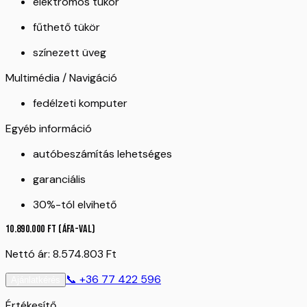
elektromos tükör
fűthető tükör
színezett üveg
Multimédia / Navigáció
fedélzeti komputer
Egyéb információ
autóbeszámítás lehetséges
garanciális
30%-tól elvihető
10.890.000
Ft
(ÁFA-val)
Nettó ár:
8.574.803
Ft
📞
+36 77 422 596
Ajánlatkérés
Értékesítő