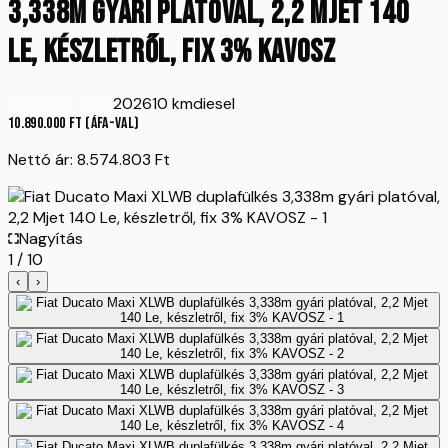
3,338m gyári platóval, 2,2 Mjet 140
Le, készletről, fix 3% KAVOSZ
Rendelés alatt
2026
10 km
diesel
10.890.000
Ft
(ÁFA-val)
Nettó ár:
8.574.803
Ft
Nagyítás
1
/
10
‹
›