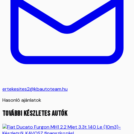
ertekesites2@kbautoteam.hu
Hasonló ajánlatok
TOVÁBBI KÉSZLETES AUTÓK