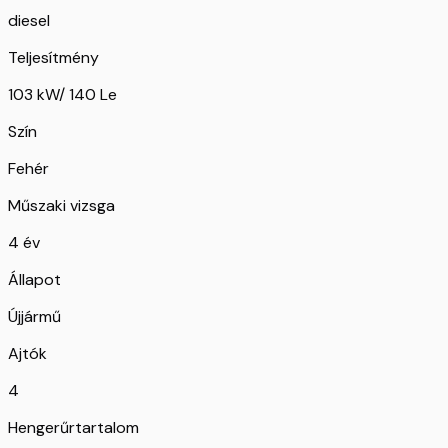
diesel
Teljesítmény
103 kW/ 140 Le
Szín
Fehér
Műszaki vizsga
4 év
Állapot
Újjármű
Ajtók
4
Hengerűrtartalom