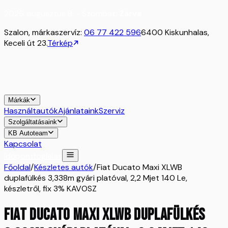
2026. augusztus 8. - Szombat:
Zárva
Szalon, márkaszervíz:
06 77 422 596
6400 Kiskunhalas,
Keceli út 23.
Térkép
Márkák
Használtautók
Ajánlataink
Szerviz
Szolgáltatásaink
KB Autoteam
Kapcsolat
Időpontfoglalás
Főoldal
/
Készletes autók
/
Fiat Ducato Maxi XLWB
duplafülkés 3,338m gyári platóval, 2,2 Mjet 140 Le,
készletről, fix 3% KAVOSZ
Fiat Ducato Maxi XLWB duplafülkés