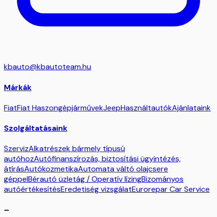
kbauto@kbautoteam.hu
Márkák
Fiat
Fiat Haszongépjárművek
Jeep
Használtautók
Ajánlataink
Szolgáltatásaink
Szerviz
Alkatrészek bármely típusú
autóhoz
Autófinanszírozás, biztosítási ügyintézés,
átírás
Autókozmetika
Automata váltó olajcsere
géppel
Bérautó üzletág / Operatív lízing
Bizományos
autóértékesítés
Eredetiség vizsgálat
Eurorepar Car Service
–