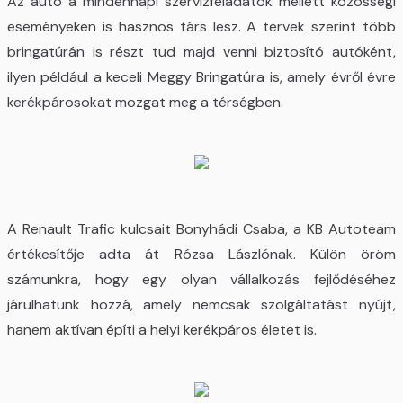
Az autó a mindennapi szervizfeladatok mellett közösségi
eseményeken is hasznos társ lesz. A tervek szerint több
bringatúrán is részt tud majd venni biztosító autóként,
ilyen például a keceli Meggy Bringatúra is, amely évről évre
kerékpárosokat mozgat meg a térségben.
A Renault Trafic kulcsait Bonyhádi Csaba, a KB Autoteam
értékesítője adta át Rózsa Lászlónak. Külön öröm
számunkra, hogy egy olyan vállalkozás fejlődéséhez
járulhatunk hozzá, amely nemcsak szolgáltatást nyújt,
hanem aktívan építi a helyi kerékpáros életet is.