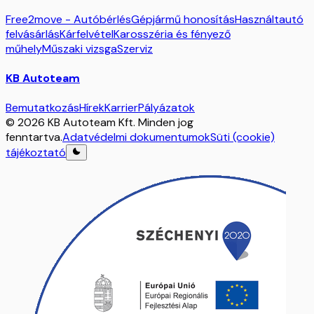
Free2move - Autóbérlés
Gépjármű honosítás
Használtautó
felvásárlás
Kárfelvétel
Karosszéria és fényező
műhely
Műszaki vizsga
Szerviz
KB Autoteam
Bemutatkozás
Hírek
Karrier
Pályázatok
© 2026 KB Autoteam Kft. Minden jog
fenntartva.
Adatvédelmi dokumentumok
Süti (cookie)
tájékoztató