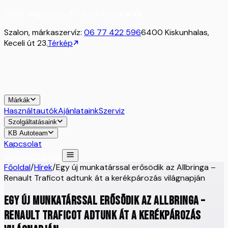
2026. augusztus 8. - Szombat:
Zárva
Szalon, márkaszervíz:
06 77 422 596
6400 Kiskunhalas,
Keceli út 23.
Térkép
Márkák
Használtautók
Ajánlataink
Szerviz
Szolgáltatásaink
KB Autoteam
Kapcsolat
Időpontfoglalás
Főoldal
/
Hírek
/
Egy új munkatárssal erősödik az Allbringa –
Renault Traficot adtunk át a kerékpározás világnapján
Egy új munkatárssal erősödik az Allbringa –
Renault Traficot adtunk át a kerékpározás