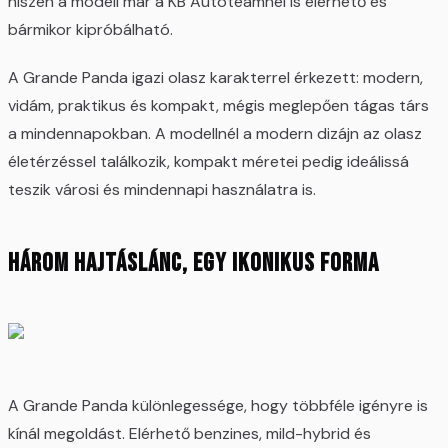
hiszen a modell már a KB Autoteamnél is elérhető és
bármikor kipróbálható.
A Grande Panda igazi olasz karakterrel érkezett: modern,
vidám, praktikus és kompakt, mégis meglepően tágas társ
a mindennapokban. A modellnél a modern dizájn az olasz
életérzéssel találkozik, kompakt méretei pedig ideálissá
teszik városi és mindennapi használatra is.
Három hajtáslánc, egy ikonikus forma
A Grande Panda különlegessége, hogy többféle igényre is
kínál megoldást. Elérhető benzines, mild-hybrid és