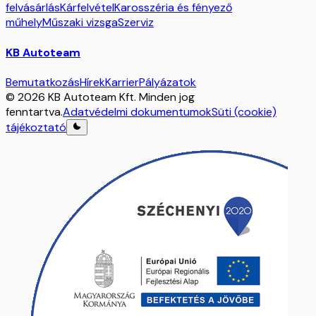
felvásárlás
Kárfelvétel
Karosszéria és fényező
műhely
Műszaki vizsga
Szerviz
KB Autoteam
Bemutatkozás
Hírek
Karrier
Pályázatok
© 2026 KB Autoteam Kft. Minden jog
fenntartva.
Adatvédelmi dokumentumok
Süti (cookie)
tájékoztató