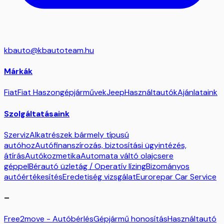
kbauto@kbautoteam.hu
Márkák
Fiat
Fiat Haszongépjárművek
Jeep
Használtautók
Ajánlataink
Szolgáltatásaink
Szerviz
Alkatrészek bármely típusú
autóhoz
Autófinanszírozás, biztosítási ügyintézés,
átírás
Autókozmetika
Automata váltó olajcsere
géppel
Bérautó üzletág / Operatív lízing
Bizományos
autóértékesítés
Eredetiség vizsgálat
Eurorepar Car Service
–
Free2move - Autóbérlés
Gépjármű honosítás
Használtautó