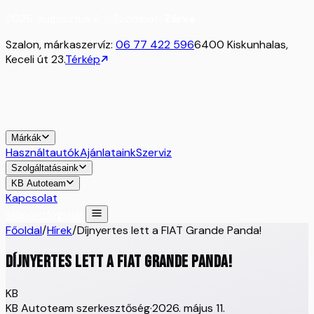
2026. augusztus 8. - Szombat:
Zárva
Szalon, márkaszervíz:
06 77 422 596
6400 Kiskunhalas,
Keceli út 23.
Térkép
Márkák
Használtautók
Ajánlataink
Szerviz
Szolgáltatásaink
KB Autoteam
Kapcsolat
Időpontfoglalás
Főoldal
/
Hírek
/
Díjnyertes lett a FIAT Grande Panda!
Díjnyertes lett a FIAT Grande Panda!
KB
KB Autoteam szerkesztőség
·
2026. május 11.