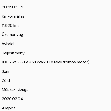
2025.02.04.
Km-óra állás
11.925 km
Üzemanyag
hybrid
Teljesítmény
100 kw/ 136 Le + 21 kw/28 Le (elektromos motor)
Szín
Zöld
Műszaki vizsga
2029.02.04.
Állapot