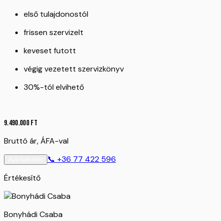
első tulajdonostól
frissen szervizelt
keveset futott
végig vezetett szervizkönyv
30%-tól elvihető
9.490.000
Ft
Bruttó ár, ÁFA-val
📞
+36 77 422 596
Ajánlatkérés
Értékesítő
Bonyhádi Csaba