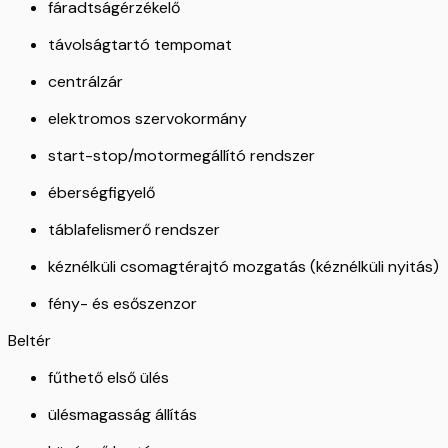
fáradtságérzékelő
távolságtartó tempomat
centrálzár
elektromos szervokormány
start-stop/motormegállító rendszer
éberségfigyelő
táblafelismerő rendszer
kéznélküli csomagtérajtó mozgatás (kéznélküli nyitás)
fény- és esőszenzor
Beltér
fűthető első ülés
ülésmagasság állítás