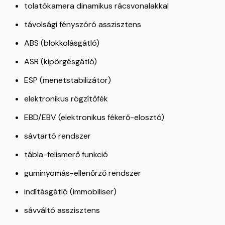
tolatókamera dinamikus rácsvonalakkal
távolsági fényszóró asszisztens
ABS (blokkolásgátló)
ASR (kipörgésgátló)
ESP (menetstabilizátor)
elektronikus rögzítőfék
EBD/EBV (elektronikus fékerő-elosztó)
sávtartó rendszer
tábla-felismerő funkció
guminyomás-ellenőrző rendszer
indításgátló (immobiliser)
sávváltó asszisztens