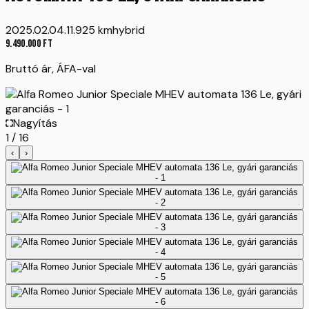
2025.02.04.
11.925 km
hybrid
9.490.000
Ft
Bruttó ár, ÁFA-val
Nagyítás
1
/
16
‹
›