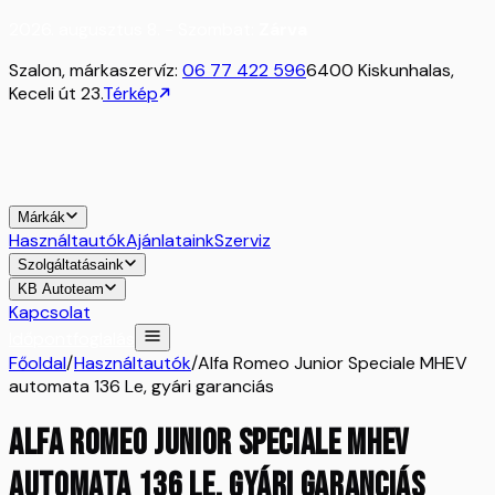
2026. augusztus 8. - Szombat:
Zárva
Szalon, márkaszervíz:
06 77 422 596
6400 Kiskunhalas,
Keceli út 23.
Térkép
Márkák
Használtautók
Ajánlataink
Szerviz
Szolgáltatásaink
KB Autoteam
Kapcsolat
Időpontfoglalás
Főoldal
/
Használtautók
/
Alfa Romeo Junior Speciale MHEV
automata 136 Le, gyári garanciás
Alfa Romeo Junior Speciale MHEV
automata 136 Le, gyári garanciás