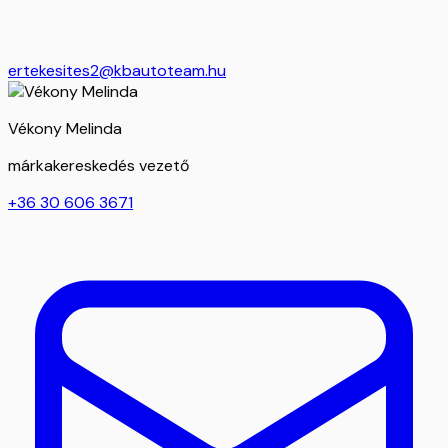
ertekesites2@kbautoteam.hu
Vékony Melinda
márkakereskedés vezető
+36 30 606 3671