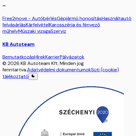
–
Free2move - Autóbérlés
Gépjármű honosítás
Használtautó
felvásárlás
Kárfelvétel
Karosszéria és fényező
műhely
Műszaki vizsga
Szerviz
KB Autoteam
Bemutatkozás
Hírek
Karrier
Pályázatok
© 2026 KB Autoteam Kft. Minden jog
fenntartva.
Adatvédelmi dokumentumok
Süti (cookie)
tájékoztató