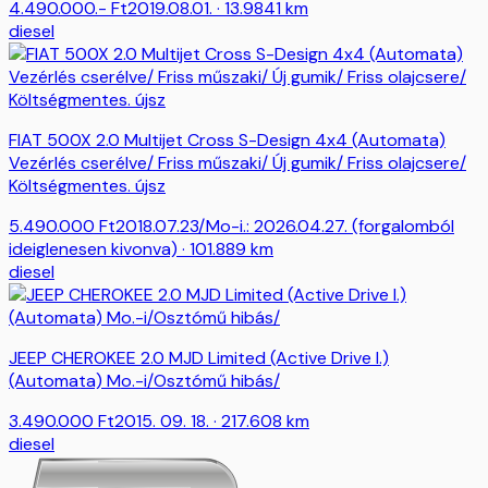
4.490.000.-
Ft
2019.08.01.
· 13.9841 km
diesel
FIAT 500X 2.0 Multijet Cross S-Design 4x4 (Automata)
Vezérlés cserélve/ Friss műszaki/ Új gumik/ Friss olajcsere/
Költségmentes. újsz
5.490.000
Ft
2018.07.23/Mo-i.: 2026.04.27. (forgalomból
ideiglenesen kivonva)
· 101.889 km
diesel
JEEP CHEROKEE 2.0 MJD Limited (Active Drive I.)
(Automata) Mo.-i/Osztómű hibás/
3.490.000
Ft
2015. 09. 18.
· 217.608 km
diesel