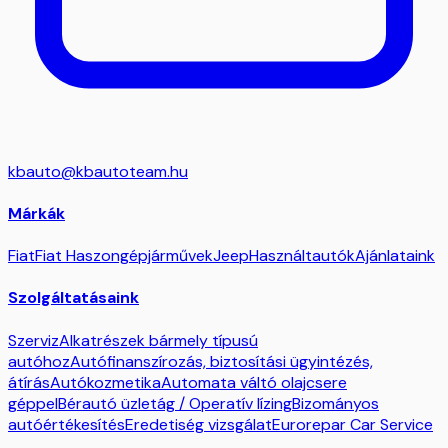
kbauto@kbautoteam.hu
Márkák
Fiat
Fiat Haszongépjárművek
Jeep
Használtautók
Ajánlataink
Szolgáltatásaink
Szerviz
Alkatrészek bármely típusú
autóhoz
Autófinanszírozás, biztosítási ügyintézés,
átírás
Autókozmetika
Automata váltó olajcsere
géppel
Bérautó üzletág / Operatív lízing
Bizományos
autóértékesítés
Eredetiség vizsgálat
Eurorepar Car Service