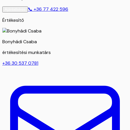
📞
+36 77 422 596
Ajánlatkérés
Értékesítő
Bonyhádi Csaba
értékesítési munkatárs
+36 30 537 0781