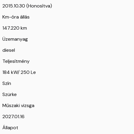
2015.10.30 (Honosítva)
Km-óra állás
147.220 km
Üzemanyag
diesel
Teljesítmény
184 kW/ 250 Le
Szín
Szürke
Műszaki vizsga
2027.01.16
Állapot