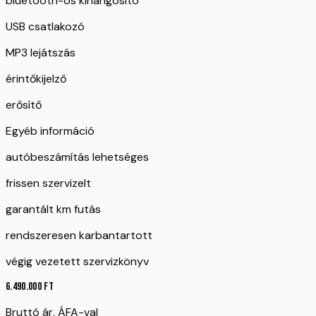
bluetooth-os kihangosító
USB csatlakozó
MP3 lejátszás
érintőkijelző
erősítő
Egyéb információ
autóbeszámítás lehetséges
frissen szervizelt
garantált km futás
rendszeresen karbantartott
végig vezetett szervizkönyv
6.490.000
Ft
Bruttó ár, ÁFA-val