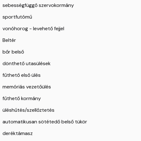
sebességfüggő szervokormány
sportfutómű
vonóhorog - levehető fejjel
Beltér
bőr belső
dönthető utasülések
fűthető első ülés
memóriás vezetőülés
fűthető kormány
üléshűtés/szellőztetés
automatikusan sötétedő belső tükör
deréktámasz