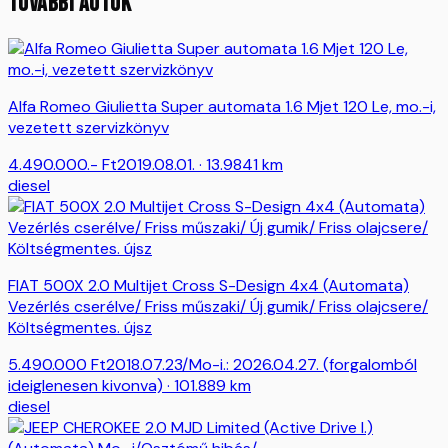
TOVÁBBI AUTÓK
Alfa Romeo Giulietta Super automata 1.6 Mjet 120 Le, mo.-i,
vezetett szervizkönyv
4.490.000.-
Ft
2019.08.01.
· 13.9841 km
diesel
FIAT 500X 2.0 Multijet Cross S-Design 4x4 (Automata)
Vezérlés cserélve/ Friss műszaki/ Új gumik/ Friss olajcsere/
Költségmentes. újsz
5.490.000
Ft
2018.07.23/Mo-i.: 2026.04.27. (forgalomból
ideiglenesen kivonva)
· 101.889 km
diesel