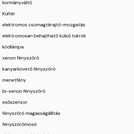
kormányváltó
Kültér
elektromos csomagtérajtó-mozgatás
elektromosan behajtható külső tükrök
ködlámpa
xenon fényszóró
kanyarkövető fényszóró
menetfény
bi-xenon fényszóró
esőszenzor
fényszóró magasságállítás
fényszórómosó