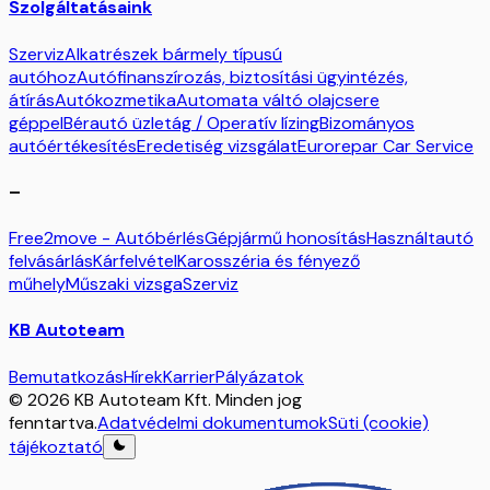
Szolgáltatásaink
Szerviz
Alkatrészek bármely típusú
autóhoz
Autófinanszírozás, biztosítási ügyintézés,
átírás
Autókozmetika
Automata váltó olajcsere
géppel
Bérautó üzletág / Operatív lízing
Bizományos
autóértékesítés
Eredetiség vizsgálat
Eurorepar Car Service
–
Free2move - Autóbérlés
Gépjármű honosítás
Használtautó
felvásárlás
Kárfelvétel
Karosszéria és fényező
műhely
Műszaki vizsga
Szerviz
KB Autoteam
Bemutatkozás
Hírek
Karrier
Pályázatok
© 2026 KB Autoteam Kft. Minden jog
fenntartva.
Adatvédelmi dokumentumok
Süti (cookie)
tájékoztató