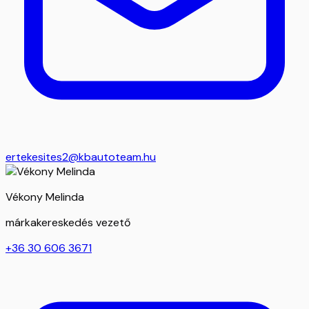
ertekesites2@kbautoteam.hu
Vékony Melinda
márkakereskedés vezető
+36 30 606 3671