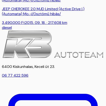
JEEP CHEROKEE 2.0 MJD Limited (Active Drive I.)
(Automata) Mo.-i/Osztómű hibás/
3.490.000
Ft
2015. 09. 18.
· 217.608 km
diesel
6400 Kiskunhalas, Keceli út 23.
06 77 422 596