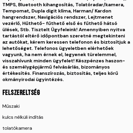
TMPS, Bluetooth kihangosítás, Tolatóradar/kamera,
Tempomat, Dupla digit klíma, Harman/ Kardon
hangrendszer, Navigációs rendszer, Lejtmenet
vezérlő, Hűthető- fűthető első és fűthető hátsó
ülések, Stb. Tisztelt Ügyfeleink! Amennyiben nyitva
tartástól eltérő időpontban szeretné megtekinteni
az autókat, kérem keressen telefonon és biztosítjuk a
lehetőséget. Telefonos ügyeletben elérhetőek
vagyunk, ha nem érnek el, legyenek türelemmel,
visszahívunk minden ügyfelet! Készpénzes haszon-
és személygépjármű felvásárlás, bizományos
értékesítés. Finanszírozás, biztosítás, teljes körű
okmányirodai ügyintézés.
FELSZERELTSÉG
Műszaki
kulcs nélküli indítás
tolatókamera