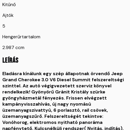
Kitűnő
Ajtók
5
Hengerűrtartalom
2.987 ccm
LEÍRÁS
Eladásra kínálunk egy szép állapotnak örvendő Jeep
Grand Cherokee 3.0 V6 Diesel Summit felszereltségi
szinttel. Az autó végigvezetett szerviz könyvel
rendelkezik! Gyönyörű Gránit Kristály szürke
gyöngyházmetál fényezés. Frissen elvégzett
kampányvisszahívás, új nagy nyomású
üzemanyagszivattyú, 6 porlasztó, rail csövek,
üzemanyagszűrő. Felszereltségét tekintve:
Vonóhorog, elektromos nyitható panoráma
napfénytető, Kulcsnélküli rendszer( Nyitás, indítás),