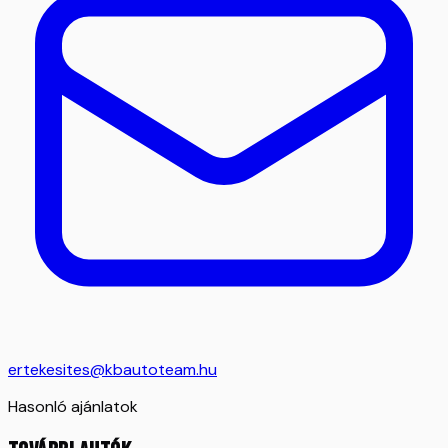
ertekesites@kbautoteam.hu
Hasonló ajánlatok