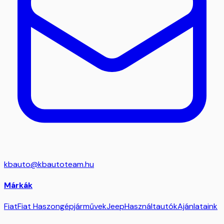
kbauto@kbautoteam.hu
Márkák
Fiat
Fiat Haszongépjárművek
Jeep
Használtautók
Ajánlataink