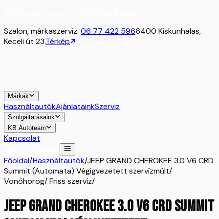
2026. augusztus 8. - Szombat:
Zárva
Szalon, márkaszervíz:
06 77 422 596
6400 Kiskunhalas,
Keceli út 23.
Térkép
Márkák
Használtautók
Ajánlataink
Szerviz
Szolgáltatásaink
KB Autoteam
Kapcsolat
Időpontfoglalás
Főoldal
/
Használtautók
/
JEEP GRAND CHEROKEE 3.0 V6 CRD
Summit (Automata) Végigvezetett szervízmúlt/
Vonóhorog/ Friss szervíz/
JEEP GRAND CHEROKEE 3.0 V6 CRD Summit