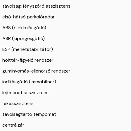
távolsági fényszóró asszisztens
első-hátsó parkolóradar
ABS (blokkolásgátló)
ASR (kipörgésgátló)
ESP (menetstabilizátor)
holttér-figyelő rendszer
guminyomás-ellenőrző rendszer
indításgátló (immobiliser)
lejtmenet asszisztens
fékasszisztens
távolságtartó tempomat
centrálzár