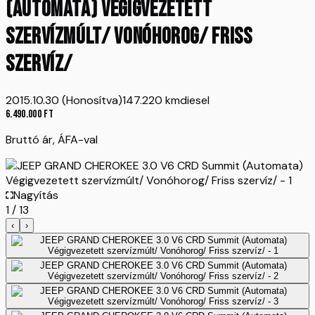
(Automata) Végigvezetett
szervízmúlt/ Vonóhorog/ Friss
szervíz/
2015.10.30 (Honosítva)
147.220 km
diesel
6.490.000
Ft
Bruttó ár, ÁFA-val
Nagyítás
1
/
13
‹
›